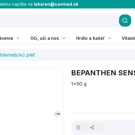
alebo napíšte na
lekaren@savmed.sk
ávenie
Oči, uši a nos
Hrdlo a kašeľ
Vitamí
blematickú pleť
BEPANTHEN SEN
1x50 g