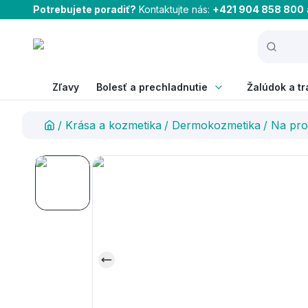
Potrebujete poradiť?
Kontaktujte nás:
+421 904 858 800
Zľavy
Bolesť a prechladnutie
Žalúdok a tr
/
Krása a kozmetika
/
Dermokozmetika
/
Na pro