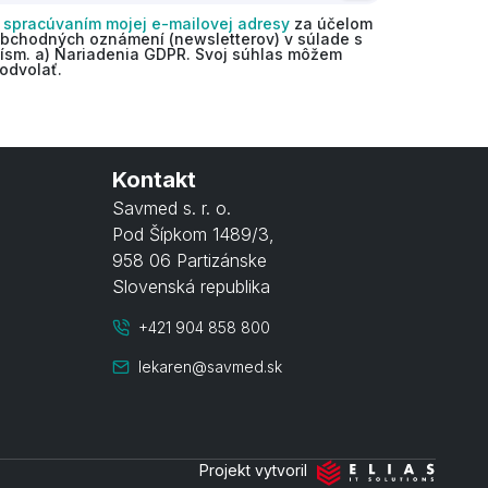
o
spracúvaním mojej e-mailovej adresy
za účelom
obchodných oznámení (newsletterov) v súlade s
 písm. a) Nariadenia GDPR. Svoj súhlas môžem
odvolať.
Kontakt
Savmed s. r. o.
Pod Šípkom 1489/3
,
958 06 Partizánske
Slovenská republika
+421 904 858 800
lekaren@savmed.sk
Projekt vytvoril