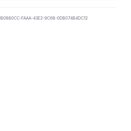
3B0880CC-FAAA-43E2-9C68-0DB074B4DC12