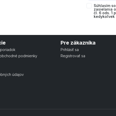
Súhlasím s
zasielania 
čl. 6 ods. 1
kedykoľvek 
cie
Pre zákazníka
poriadok
Prihlásiť sa
obchodné podmienky
Registrovať sa
obných údajov