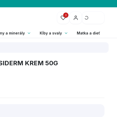
0
ny a minerály
Kĺby a svaly
Matka a dieťa
SIDERM KREM 50G