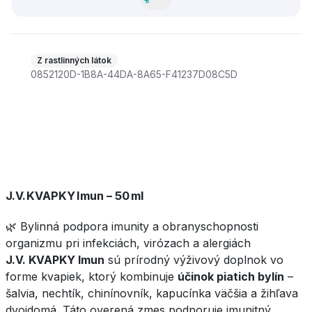
Z rastlinných látok
0852120D-1B8A-44DA-8A65-F41237D08C5D
J.V. KVAPKY Imun – 50 ml
🌿
Bylinná podpora imunity a obranyschopnosti
organizmu pri infekciách, virózach a alergiách
J.V. KVAPKY Imun
sú prírodný výživový doplnok vo
forme kvapiek, ktorý kombinuje
účinok piatich bylín
–
šalvia, nechtík, chinínovník, kapucínka väčšia a žihľava
dvojdomá. Táto overená zmes podporuje imunitný