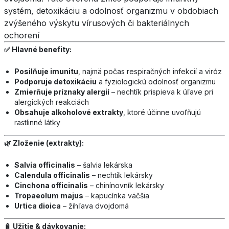
systém, detoxikáciu a odolnosť organizmu v obdobiach
zvýšeného výskytu vírusových či bakteriálnych
ochorení
✅ Hlavné benefity:
Posilňuje imunitu
, najmä počas respiračných infekcií a viróz
Podporuje detoxikáciu
a fyziologickú odolnosť organizmu
Zmierňuje príznaky alergií
– nechtík prispieva k úľave pri
alergických reakciách
Obsahuje alkoholové extrakty
, ktoré účinne uvoľňujú
rastlinné látky
🌿 Zloženie (extrakty):
Salvia officinalis
– šalvia lekárska
Calendula officinalis
– nechtík lekársky
Cinchona officinalis
– chinínovník lekársky
Tropaeolum majus
– kapucínka väčšia
Urtica dioica
– žihľava dvojdomá
🧴 Užitie & dávkovanie: