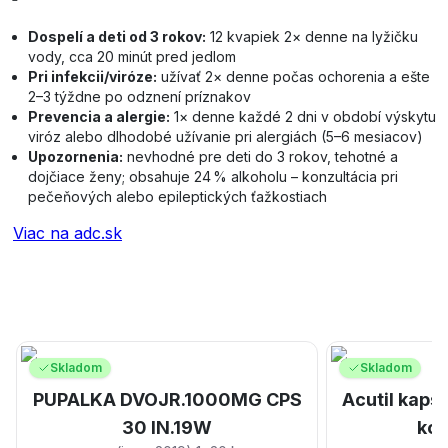
Dospelí a deti od 3 rokov:
12 kvapiek 2× denne na lyžičku
vody, cca 20 minút pred jedlom
Pri infekcii/viróze:
užívať 2× denne počas ochorenia a ešte
2–3 týždne po odznení príznakov
Prevencia a alergie:
1× denne každé 2 dni v období výskytu
viróz alebo dlhodobé užívanie pri alergiách (5–6 mesiacov)
Upozornenia:
nevhodné pre deti do 3 rokov, tehotné a
dojčiace ženy; obsahuje 24 % alkoholu – konzultácia pri
pečeňových alebo epileptických ťažkostiach
Viac na adc.sk
Skladom
Skladom
PUPALKA DVOJR.1000MG CPS
Acutil kaps
30 IN.19W
kon