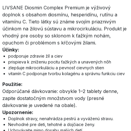
LIVSANE Diosmin Complex Premium je výživový
doplnok s obsahom diosmínu, hesperidínu, rutínu a
vitamínu C. Tieto látky sú známe svojím priaznivým
účinkom na žilovú sústavu a mikrocirkuláciu. Produkt je
vhodný pre osoby so sklonom k ťažkým nohám,
opuchom či problémom s kŕčovými žilami.
Účinky:
podporuje zdravie žíl a ciev
prispieva k zníženiu pocitu ťažkých a unavených nôh
zlepšuje mikrocirkuláciu a pevnosť cievnych stien
vitamín C podporuje tvorbu kolagénu a správnu funkciu ciev
Použitie:
Odporúčané dávkovanie: obvykle 1–2 tablety denne,
zapite dostatočným množstvom vody (presné
dávkovanie je uvedené na obale).
Upozornenie:
Doplnok stravy, nenahrádza pestrú a vyváženú stravu.
Nevhodné pre deti, tehotné a dojčiace ženy.
Uchovávajte mimo dosahu malých detí.