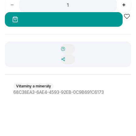
Vitamíny a minerály
68C38EA3-6AE4-4593-92EB-0C9B691C6173