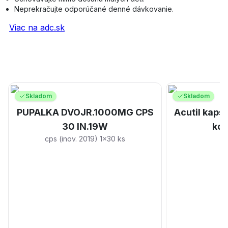
Neprekračujte odporúčané denné dávkovanie.
Viac na adc.sk
Skladom
Skladom
PUPALKA DVOJR.1000MG CPS
Acutil kaps
30 IN.19W
kon
cps (inov. 2019) 1x30 ks
N