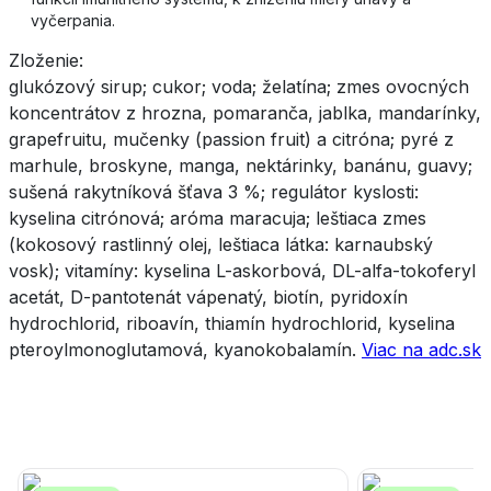
vyčerpania.
Zloženie:
glukózový sirup; cukor; voda; želatína; zmes ovocných
koncentrátov z hrozna, pomaranča, jablka, mandarínky,
grapefruitu, mučenky (passion fruit) a citróna; pyré z
marhule, broskyne, manga, nektárinky, banánu, guavy;
sušená rakytníková šťava 3 %; regulátor kyslosti:
kyselina citrónová; aróma maracuja; leštiaca zmes
(kokosový rastlinný olej, leštiaca látka: karnaubský
vosk); vitamíny: kyselina L-askorbová, DL-alfa-tokoferyl
acetát, D-pantotenát vápenatý, biotín, pyridoxín
hydrochlorid, riboavín, thiamín hydrochlorid, kyselina
pteroylmonoglutamová, kyanokobalamín.
Viac na adc.sk