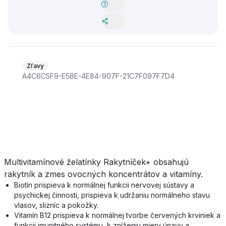
Zľavy
A4C6C5F9-E5BE-4E84-907F-21C7F097F7D4
Multivitamínové želatínky Rakytníček+ obsahujú
rakytník a zmes ovocných koncentrátov a vitamíny.
Biotín prispieva k normálnej funkcii nervovej sústavy a
psychickej činnosti, prispieva k udržaniu normálneho stavu
vlasov, slizníc a pokožky.
Vitamín B12 prispieva k normálnej tvorbe červených krviniek a
funkcii imunitného systému, k zníženiu miery únavy a