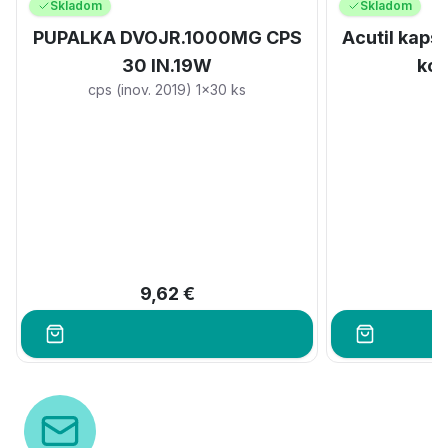
Skladom
Skladom
PUPALKA DVOJR.1000MG CPS
Acutil kaps
30 IN.19W
kon
cps (inov. 2019) 1x30 ks
N
9,62 €