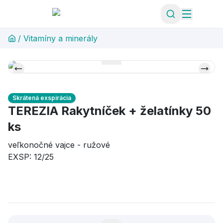
/
Vitamíny a minerály
Skrátená exspirácia
TEREZIA Rakytníček + želatínky 50
ks
veľkonočné vajce - ružové
EXSP: 12/25