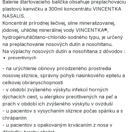
Balenie štartovacieho balíčka obsahuje preplachovaciu
plastovú kanvičku a 300ml koncentrátu VINCENTKA
NASALIS.
Koncentrát prírodnej liečivej, silne mineralizovanej,
jódovej, uhličitej minerálnej vody VINCENTKA®,
hydrogénuhličitano–chlorido-sodného typu, je určený
na preplachovanie nosových dutín a nosohltanu.
Na výplachy nosových dutín a nosohltana z dôvodov :
preventívnych
- na urýchlenie obnovy prirodzeného prostredia
nosovej sliznice, správny pohyb riasinkového epitelu a
celkovej obranyschopnosti
- v období zvýšeného výskytu infekcií horných
dýchacích ciest, u alergikov precitlivených na peľ a
prach v období ich zvýšeného výskytu v ovzduší
- u pacientov s vysychaním sliznice počas spánku a s
chrápaním
- u pacientov s opakovaným krvácaním z nosa v