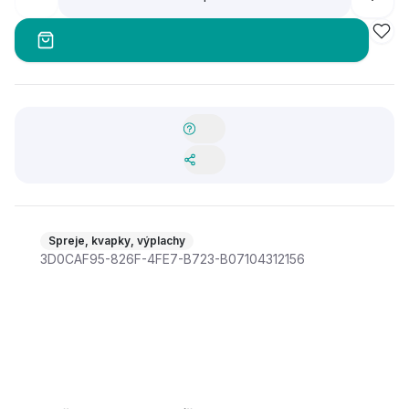
Spreje, kvapky, výplachy
3D0CAF95-826F-4FE7-B723-B07104312156