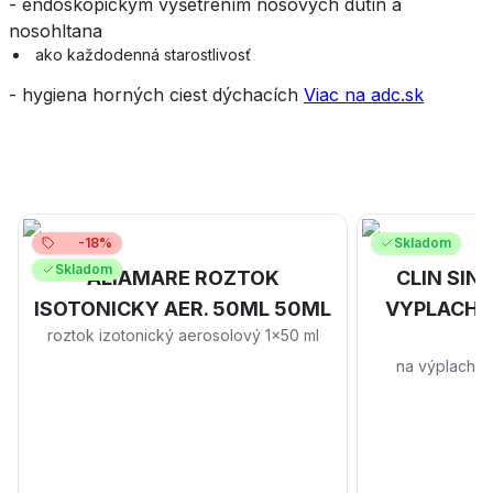
- endoskopickým vyšetrením nosových dutín a
nosohltana
ako každodenná starostlivosť
- hygiena horných ciest dýchacích
Viac na adc.sk
-18%
Skladom
Skladom
ALIAMARE ROZTOK
CLIN SIN
ISOTONICKY AER. 50ML 50ML
VYPLACH 
roztok izotonický aerosolový 1x50 ml
na výplach n