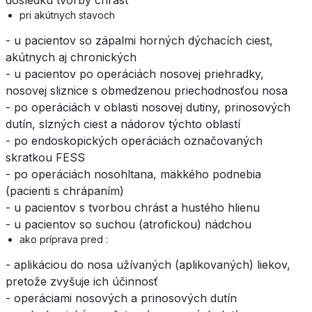
dôsledku tvorby chrást
pri akútnych stavoch
- u pacientov so zápalmi horných dýchacích ciest,
akútnych aj chronických
- u pacientov po operáciách nosovej priehradky,
nosovej sliznice s obmedzenou priechodnosťou nosa
- po operáciách v oblasti nosovej dutiny, prinosových
dutín, slzných ciest a nádorov týchto oblastí
- po endoskopických operáciách označovaných
skratkou FESS
- po operáciách nosohltana, mäkkého podnebia
(pacienti s chrápaním)
- u pacientov s tvorbou chrást a hustého hlienu
- u pacientov so suchou (atrofickou) nádchou
ako príprava pred :
- aplikáciou do nosa užívaných (aplikovaných) liekov,
pretože zvyšuje ich účinnosť
- operáciami nosových a prinosových dutín