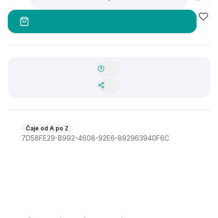
Čaje od A po Z
7D58FE29-B992-4608-92E6-892963940F6C