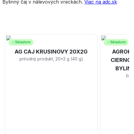
Bylinný čaj v nálevových vreckách.
Viac na adc.sk
Skladom
Skladom
AG CAJ KRUSINOVY 20X2G
AGROKA
prírodný produkt, 20x2 g (40 g)
CIERNOP
BYLIN
byli