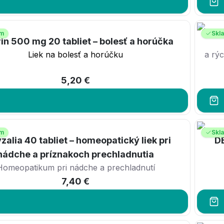
om
Skl
rin 500 mg 20 tabliet – bolesť a horúčka
Liek na bolesť a horúčku
a rý
5,20 €
om
Skl
zalia 40 tabliet – homeopatický liek pri
D
nádche a príznakoch prechladnutia
Homeopatikum pri nádche a prechladnutí
7,40 €