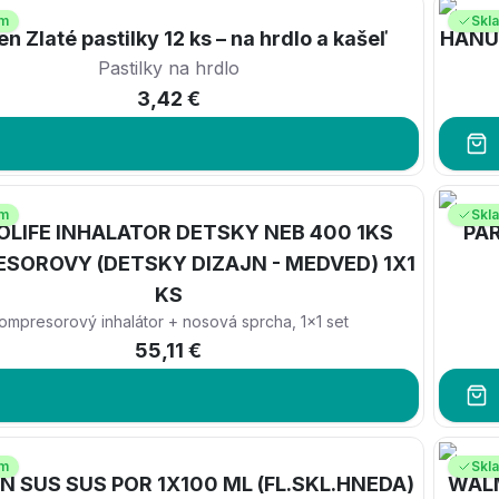
om
Skl
n Zlaté pastilky 12 ks – na hrdlo a kašeľ
HANU
Pastilky na hrdlo
3,42 €
om
Skl
OLIFE INHALATOR DETSKY NEB 400 1KS
PAR
SOROVY (DETSKY DIZAJN - MEDVED) 1X1
KS
ompresorový inhalátor + nosová sprcha, 1x1 set
55,11 €
om
Skl
N SUS SUS POR 1X100 ML (FL.SKL.HNEDA)
WALM