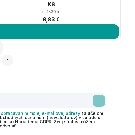
KS
tbl 1x30 ks
9,83 €
o
spracúvaním mojej e-mailovej adresy
za účelom
obchodných oznámení (newsletterov) v súlade s
 písm. a) Nariadenia GDPR. Svoj súhlas môžem
odvolať.