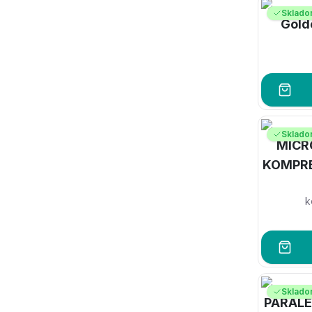
Sklad
Golde
Sklad
MICR
KOMPRE
k
Sklad
PARALE