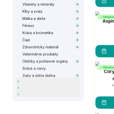
Vitamíny a minerály
Kĺby a svaly
Sklad
Matka a dieťa
Aspi
Fitness
Krása a kozmetika
Čaje
Zdravotnícky materiál
Veterinárne produkty
Obličky a pohlavné orgány
Sklad
Srdce a cievy
Cory
Zuby a ústna dutina