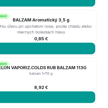
adom
BALZAM Aromatický 3,5 g
chlu úľavu pri upchatom nose, pocite chladu alebo
miernych bolestiach hlavy
0,85 €
adom
ELON VAPORIZ.COLDS RUB BALZAM 113G
balzam 1x113 g
8,92 €