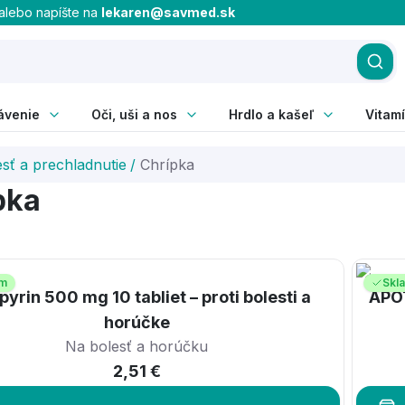
alebo napíšte na
lekaren@savmed.sk
ávenie
Oči, uši a nos
Hrdlo a kašeľ
Vitamí
esť a prechladnutie
/
Chrípka
pka
om
Skl
pyrin 500 mg 10 tabliet – proti bolesti a
APO
horúčke
Na bolesť a horúčku
2,51 €