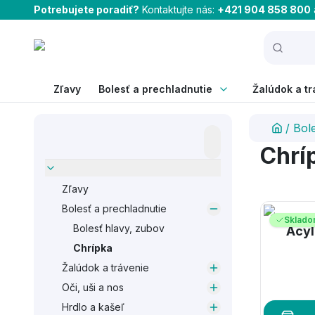
Potrebujete poradiť?
Kontaktujte nás:
+421 904 858 800
Zľavy
Bolesť a prechladnutie
Žalúdok a tr
/
Bol
Chrí
Zľavy
Bolesť a prechladnutie
Sklad
Bolesť hlavy, zubov
Acyl
Chrípka
Žalúdok a trávenie
Oči, uši a nos
Hrdlo a kašeľ