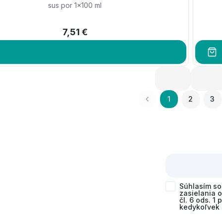
sus por 1x100 ml
7,51 €
1
2
3
Súhlasím s
zasielania 
čl. 6 ods. 1
kedykoľvek 