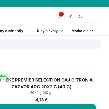
0
ny a minerály
Kĺby a svaly
Matka a dieťa
adom
THEKE PREMIER SELECTION CAJ CITRON A
ZAZVOR 40G 20X2 G (40 G)
20x2 g (40 g)
4,13 €