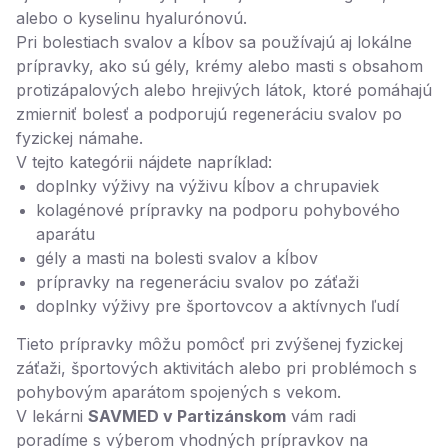
alebo o kyselinu hyalurónovú.
Pri bolestiach svalov a kĺbov sa používajú aj lokálne
prípravky, ako sú gély, krémy alebo masti s obsahom
protizápalových alebo hrejivých látok, ktoré pomáhajú
zmierniť bolesť a podporujú regeneráciu svalov po
fyzickej námahe.
V tejto kategórii nájdete napríklad:
doplnky výživy na výživu kĺbov a chrupaviek
kolagénové prípravky na podporu pohybového
aparátu
gély a masti na bolesti svalov a kĺbov
prípravky na regeneráciu svalov po záťaži
doplnky výživy pre športovcov a aktívnych ľudí
Tieto prípravky môžu pomôcť pri zvýšenej fyzickej
záťaži, športových aktivitách alebo pri problémoch s
pohybovým aparátom spojených s vekom.
V lekárni
SAVMED v Partizánskom
vám radi
poradíme s výberom vhodných prípravkov na