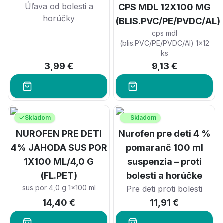
Úľava od bolesti a
CPS MDL 12X100 MG
horúčky
(BLIS.PVC/PE/PVDC/AL)
cps mdl
(blis.PVC/PE/PVDC/Al) 1x12
ks
3,99 €
9,13 €
Skladom
Skladom
NUROFEN PRE DETI
Nurofen pre deti 4 %
4% JAHODA SUS POR
pomaranč 100 ml
1X100 ML/4,0 G
suspenzia – proti
(FL.PET)
bolesti a horúčke
sus por 4,0 g 1x100 ml
Pre deti proti bolesti
14,40 €
11,91 €