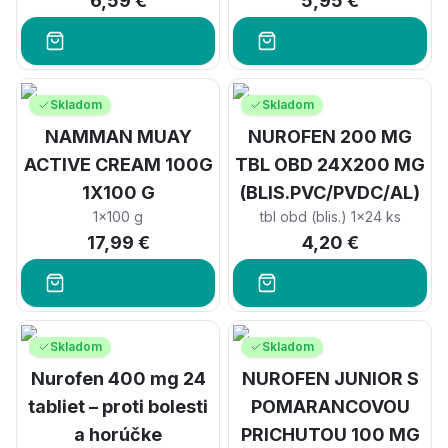
6,59 €
5,95 €
Skladom
Skladom
NAMMAN MUAY
NUROFEN 200 MG
ACTIVE CREAM 100G
TBL OBD 24X200 MG
1X100 G
(BLIS.PVC/PVDC/AL)
1x100 g
tbl obd (blis.) 1x24 ks
17,99 €
4,20 €
Skladom
Skladom
Nurofen 400 mg 24
NUROFEN JUNIOR S
tabliet – proti bolesti
POMARANCOVOU
a horúčke
PRICHUTOU 100 MG