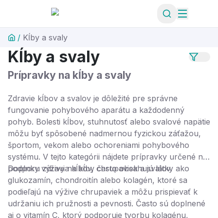
/
Kĺby a svaly
Kĺby a svaly
Prípravky na kĺby a svaly
Zdravie kĺbov a svalov je dôležité pre správne
fungovanie pohybového aparátu a každodenný
pohyb. Bolesti kĺbov, stuhnutosť alebo svalové napätie
môžu byť spôsobené nadmernou fyzickou záťažou,
športom, vekom alebo ochoreniami pohybového
systému. V tejto kategórii nájdete prípravky určené na
podporu zdravia kĺbov, chrupaviek a svalov.
Doplnky výživy na kĺby často obsahujú látky ako
glukozamín, chondroitín alebo kolagén, ktoré sa
podieľajú na výžive chrupaviek a môžu prispievať k
udržaniu ich pružnosti a pevnosti. Často sú doplnené
aj o vitamín C, ktorý podporuje tvorbu kolagénu,