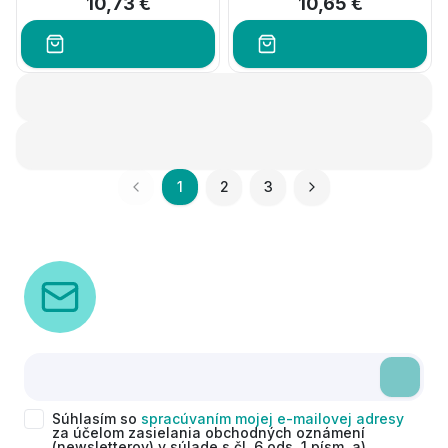
10,73 €
10,65 €
1
2
3
Súhlasím so
spracúvaním mojej e-mailovej adresy
za účelom zasielania obchodných oznámení
(newsletterov) v súlade s čl. 6 ods. 1 písm. a)