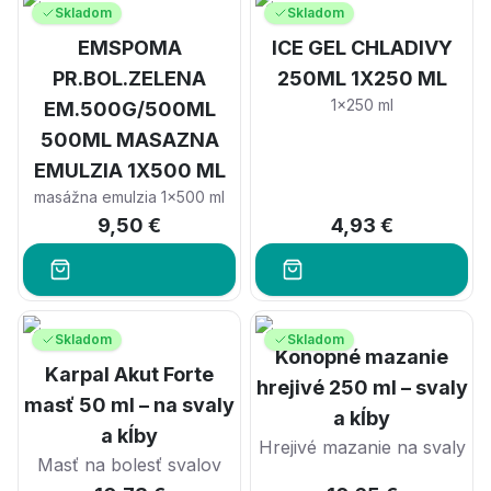
Skladom
Skladom
EMSPOMA
ICE GEL CHLADIVY
PR.BOL.ZELENA
250ML 1X250 ML
1x250 ml
EM.500G/500ML
500ML MASAZNA
EMULZIA 1X500 ML
masážna emulzia 1x500 ml
9,50 €
4,93 €
Skladom
Skladom
Konopné mazanie
Karpal Akut Forte
hrejivé 250 ml – svaly
masť 50 ml – na svaly
a kĺby
a kĺby
Hrejivé mazanie na svaly
Masť na bolesť svalov