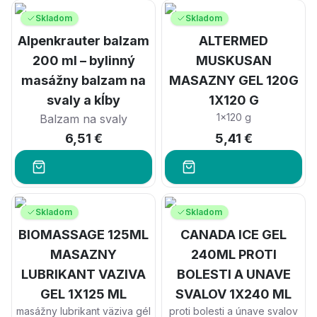
Skladom
Skladom
Alpenkrauter balzam
ALTERMED
200 ml – bylinný
MUSKUSAN
masážny balzam na
MASAZNY GEL 120G
svaly a kĺby
1X120 G
1x120 g
Balzam na svaly
6,51 €
5,41 €
Skladom
Skladom
BIOMASSAGE 125ML
CANADA ICE GEL
MASAZNY
240ML PROTI
LUBRIKANT VAZIVA
BOLESTI A UNAVE
GEL 1X125 ML
SVALOV 1X240 ML
masážny lubrikant väziva gél
proti bolesti a únave svalov