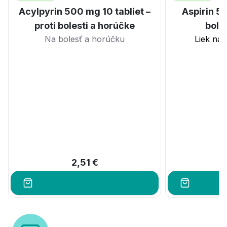
Acylpyrin 500 mg 10 tabliet –
Aspirin 50
proti bolesti a horúčke
bole
Na bolesť a horúčku
Liek na 
2,51 €