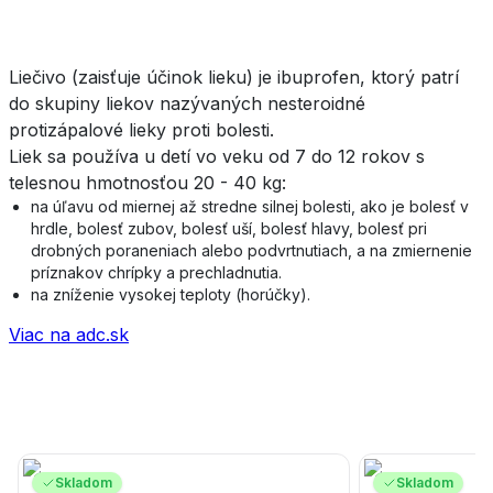
Liečivo (zaisťuje účinok lieku) je ibuprofen, ktorý patrí
do skupiny liekov nazývaných nesteroidné
protizápalové lieky proti bolesti.
Liek sa používa u detí vo veku od 7 do 12 rokov s
telesnou hmotnosťou 20 - 40 kg:
na úľavu od miernej až stredne silnej bolesti, ako je bolesť v
hrdle, bolesť zubov, bolesť uší, bolesť hlavy, bolesť pri
drobných poraneniach alebo podvrtnutiach, a na zmiernenie
príznakov chrípky a prechladnutia.
na zníženie vysokej teploty (horúčky).
Viac na adc.sk
Skladom
Skladom