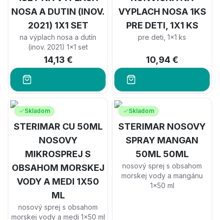
NOSA A DUTIN (INOV.
VYPLACH NOSA 1KS
2021) 1X1 SET
PRE DETI, 1X1 KS
na výplach nosa a dutín
pre deti, 1x1 ks
(inov. 2021) 1x1 set
14,13 €
10,94 €
Skladom
Skladom
STERIMAR CU 50ML
STERIMAR NOSOVY
NOSOVY
SPRAY MANGAN
MIKROSPREJ S
50ML 50ML
nosový sprej s obsahom
OBSAHOM MORSKEJ
morskej vody a mangánu
VODY A MEDI 1X50
1x50 ml
ML
nosový sprej s obsahom
morskej vody a medi 1x50 ml