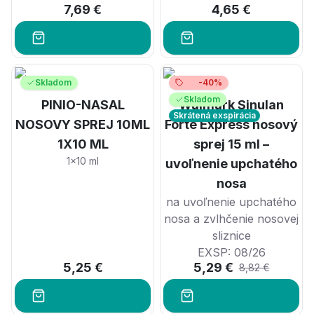
7,69 €
4,65 €
Skladom
-40%
Skladom
PINIO-NASAL
Walmark Sinulan
Skrátená exspirácia
NOSOVY SPREJ 10ML
Forte Express nosový
1X10 ML
sprej 15 ml –
1x10 ml
uvoľnenie upchatého
nosa
na uvoľnenie upchatého
nosa a zvlhčenie nosovej
sliznice
EXSP: 08/26
5,25 €
5,29 €
8,82 €