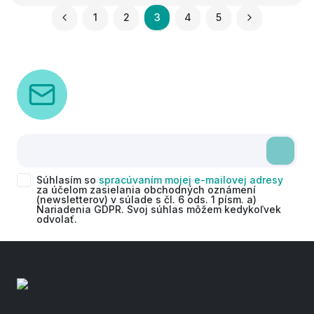
1
2
3
4
5
Súhlasím so
spracúvaním mojej e-mailovej adresy
za účelom zasielania obchodných oznámení
(newsletterov) v súlade s čl. 6 ods. 1 písm. a)
Nariadenia GDPR. Svoj súhlas môžem kedykoľvek
odvolať.