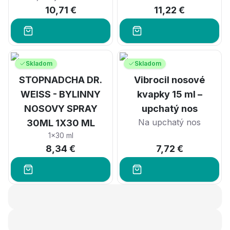
10,71 €
11,22 €
Skladom
Skladom
STOPNADCHA DR.
Vibrocil nosové
WEISS - BYLINNY
kvapky 15 ml –
NOSOVY SPRAY
upchatý nos
Na upchatý nos
30ML 1X30 ML
1x30 ml
8,34 €
7,72 €